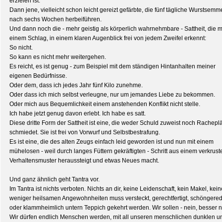
erzielen ist.
Dann jene, vielleicht schon leicht gereizt gefärbte, die fünf tägliche Wurstsemm
nach sechs Wochen herbeiführen.
Und dann noch die - mehr geistig als körperlich wahrnehmbare - Sattheit, die m
einem Schlag, in einem klaren Augenblick frei von jedem Zweifel erkennt:
So nicht.
So kann es nicht mehr weitergehen.
Es reicht, es ist genug - zum Beispiel mit dem ständigen Hintanhalten meiner
eigenen Bedürfnisse.
Oder dem, dass ich jedes Jahr fünf Kilo zunehme.
Oder dass ich mich selbst verleugne, nur um jemandes Liebe zu bekommen.
Oder mich aus Bequemlichkeit einem anstehenden Konflikt nicht stelle.
Ich habe jetzt genug davon erlebt. Ich habe es satt.
Diese dritte Form der Sattheit ist eine, die weder Schuld zuweist noch Rachepl
schmiedet. Sie ist frei von Vorwurf und Selbstbestrafung.
Es ist eine, die des alten Zeugs einfach leid geworden ist und nun mit einem
mühelosen - weil durch langes Füttern gekräftigten - Schritt aus einem verkrust
Verhaltensmuster heraussteigt und etwas Neues macht.
Und ganz ähnlich geht Tantra vor.
Im Tantra ist nichts verboten. Nichts an dir, keine Leidenschaft, kein Makel, kein
weniger heilsamen Angewohnheiten muss versteckt, gerechtfertigt, schöngered
oder klammheimlich untern Teppich gekehrt werden. Wir sollen - nein, besser 
Wir dürfen endlich Menschen werden, mit all unseren menschlichen dunklen u