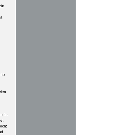
eln
it
äne
eten
e der
et
noch:
nd