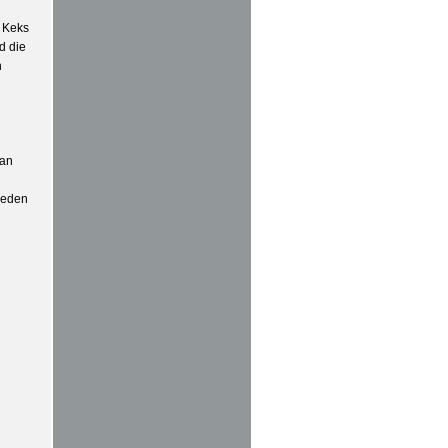
n Keks
d die
h
 an
 jeden