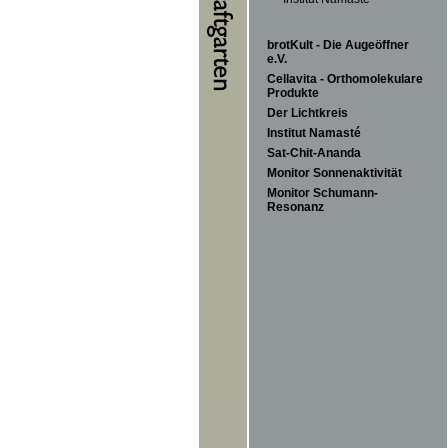
brotKult - Die Augeöffner
e.V.
Cellavita - Orthomolekulare
Produkte
Der Lichtkreis
Institut Namasté
Sat-Chit-Ananda
Monitor Sonnenaktivität
Monitor Schumann-
Resonanz