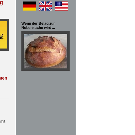
ng
Wenn der Belag zur
Nebensache wird ...
mmen
 mit