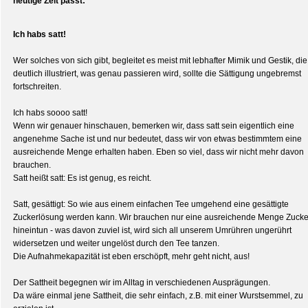
heutige Zeit passt:
Ich habs satt!
Wer solches von sich gibt, begleitet es meist mit lebhafter Mimik und Gestik, die
deutlich illustriert, was genau passieren wird, sollte die Sättigung ungebremst
fortschreiten.
Ich habs soooo satt!
Wenn wir genauer hinschauen, bemerken wir, dass satt sein eigentlich eine
angenehme Sache ist und nur bedeutet, dass wir von etwas bestimmtem eine
ausreichende Menge erhalten haben. Eben so viel, dass wir nicht mehr davon
brauchen.
Satt heißt satt: Es ist genug, es reicht.
Satt, gesättigt: So wie aus einem einfachen Tee umgehend eine gesättigte
Zuckerlösung werden kann. Wir brauchen nur eine ausreichende Menge Zucke
hineintun - was davon zuviel ist, wird sich all unserem Umrühren ungerührt
widersetzen und weiter ungelöst durch den Tee tanzen.
Die Aufnahmekapazität ist eben erschöpft, mehr geht nicht, aus!
Der Sattheit begegnen wir im Alltag in verschiedenen Ausprägungen.
Da wäre einmal jene Sattheit, die sehr einfach, z.B. mit einer Wurstsemmel, zu