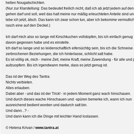
hellen Nougatschichten.
(Nur zur Klarstellung: Das bedeutet freilich nicht, daß ich ab jetzt jedem auf de
gehen darf und soll, weil das halt meine nur mäßig erleuchteten Anteile sind un
lebe ich jetzt, ätsch. Das kann ich zwar schon tun, aber ich bekomme vermutlic
rasch eine auf den Deckel.)
Ich darf mich also so lange mit Kirschkuchen vollstopfen, bis ich einfach genug
davon gegessen habe und es einstelle.
Ich darf so lange und so leidenschaftlich eifersüchtig sein, bis ich die Schneise
zerbrochenen Beziehungen, die ich hinterlasse, schlicht satt habe.
Es ist völlig ok, mich - meine Zeit, meine Kraft, meine Zuwendung - für alle und
aufzuopfern. Bis ich irgendwann merke, dass es jetzt genug ist.
Das ist der Weg des Tantra:
Nichts verbieten.
Alles erlauben.
Dabei aber - und das ist der Trick! - in jedem Moment ganz wach hinschauen.
Und durch dieses wache Hinschauen und -spüren bemerke ich, wann ich nun
ausreichend bedient worden und dadurch satt bin.
Und dann...? -
Und dann kann ich die Dinge mit leichter Hand loslassen.
© Helena Krivan /
www.tantra.at