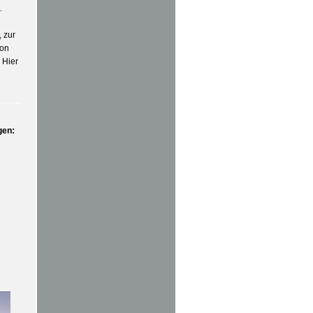
.
 zur
von
 Hier
gen: